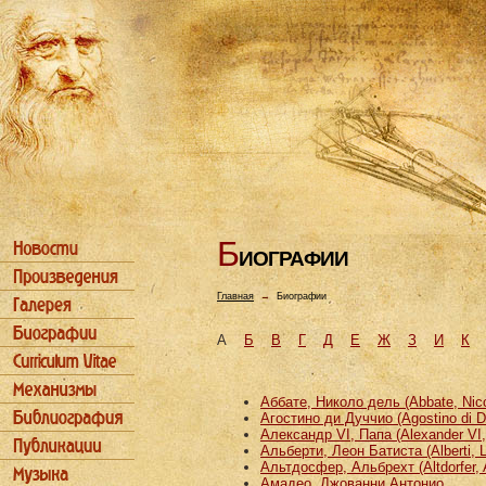
Б
ИОГРАФИИ
Главная
→
Биографии
А
Б
В
Г
Д
Е
Ж
З
И
К
Аббате, Николо дель (Abbate, Nicco
Агостино ди Дуччио (Agostino di D
Александр VI, Папа (Alexander VI
Альберти, Леон Батиста (Alberti, L
Альтдосфер, Альбрехт (Altdorfer, 
Амадео, Джованни Антонио