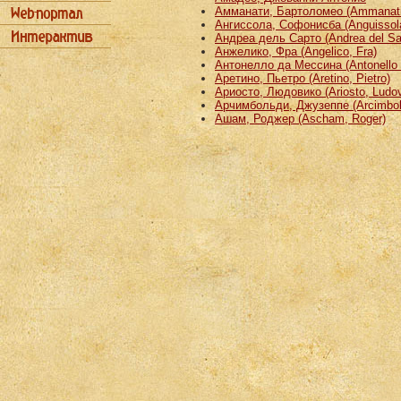
Амманати, Бартоломео (Ammanati
Ангиссола, Софонисба (Anguissola
Андреа дель Сарто (Andrea del Sa
Анжелико, Фра (Angelico, Fra)
Антонелло да Мессина (Antonello 
Аретино, Пьетро (Aretino, Pietro)
Ариосто, Людовико (Ariosto, Ludov
Арчимбольди, Джузеппе (Arcimbold
Ашам, Роджер (Ascham, Roger)