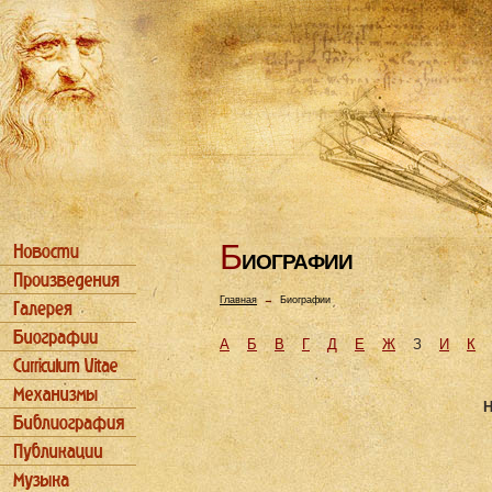
Б
ИОГРАФИИ
Главная
→
Биографии
А
Б
В
Г
Д
Е
Ж
З
И
К
Н