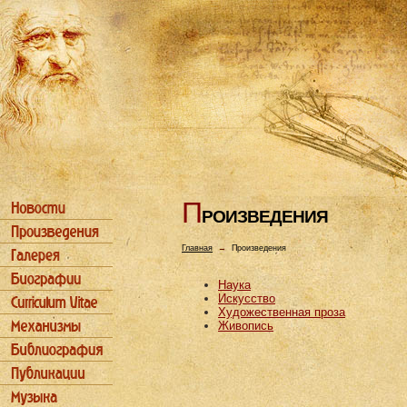
П
РОИЗВЕДЕHИЯ
Главная
→
Произведения
Наука
Искусство
Художественная проза
Живопись