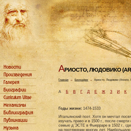
А
РИОСТО, ЛЮДОВИКО (AR
Главная
→
Биографии
→
Ариосто, Людовико (Ariosto, 
А
Б
В
Г
Д
Е
Ж
З
И
К
Годы жизни:
1474-1533
Итальянский поэт. Хотя он мечтал посв
изучать право и в 1500 г., после смерт
семью д`ЭСТЕ в Фыерраре в 1502 г., г
на протяжении многих лет. Наибольшую