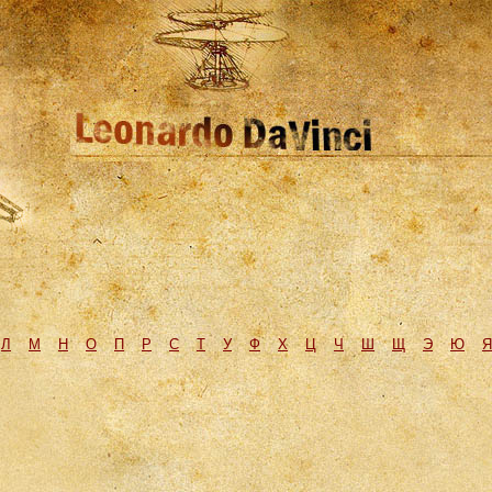
Л
М
H
О
П
Р
С
Т
У
Ф
Х
Ц
Ч
Ш
Щ
Э
Ю
Я