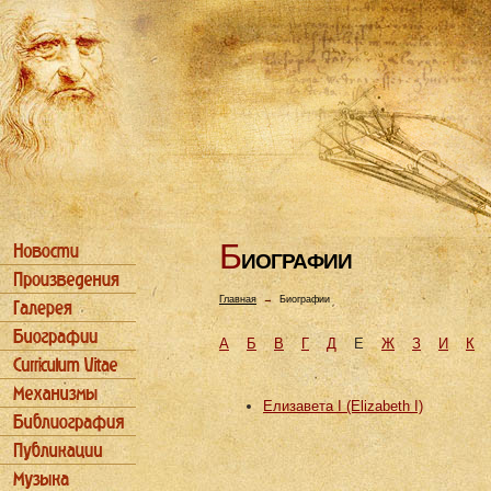
Б
ИОГРАФИИ
Главная
→
Биографии
А
Б
В
Г
Д
Е
Ж
З
И
К
Елизавета I (Elizabeth I)