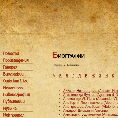
Б
ИОГРАФИИ
Главная
→
Биографии
А
Б
В
Г
Д
Е
Ж
З
И
К
Аббате, Николо дель (Abbate, Nicco
Агостино ди Дуччио (Agostino di D
Александр VI, Папа (Alexander VI
Альберти, Леон Батиста (Alberti, L
Альтдосфер, Альбрехт (Altdorfer, 
Амадео, Джованни Антонио
Амманати, Бартоломео (Ammanati