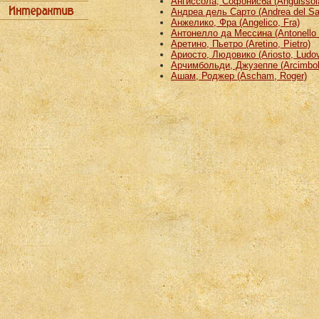
Ангиссола, Софонисба (Anguissola
Андреа дель Сарто (Andrea del Sa
Анжелико, Фра (Angelico, Fra)
Антонелло да Мессина (Antonello 
Аретино, Пьетро (Aretino, Pietro)
Ариосто, Людовико (Ariosto, Ludov
Арчимбольди, Джузеппе (Arcimbold
Ашам, Роджер (Ascham, Roger)