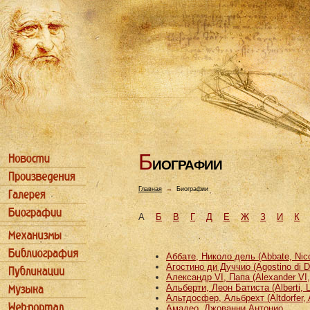
Б
ИОГРАФИИ
Главная
→
Биографии
А
Б
В
Г
Д
Е
Ж
З
И
К
Аббате, Николо дель (Abbate, Nicco
Агостино ди Дуччио (Agostino di D
Александр VI, Папа (Alexander VI
Альберти, Леон Батиста (Alberti, L
Альтдосфер, Альбрехт (Altdorfer, 
Амадео, Джованни Антонио