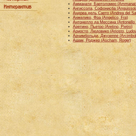
Амманати, Бартоломео (Ammanati
Ангиссола, Софонисба (Anguissola
Андреа дель Сарто (Andrea del Sa
Анжелико, Фра (Angelico, Fra)
Антонелло да Мессина (Antonello 
Аретино, Пьетро (Aretino, Pietro)
Ариосто, Людовико (Ariosto, Ludov
Арчимбольди, Джузеппе (Arcimbold
Ашам, Роджер (Ascham, Roger)