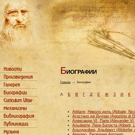
Б
ИОГРАФИИ
Главная
→
Биографии
А
Б
В
Г
Д
Е
Ж
З
И
К
Аббате, Николо дель (Abbate, Nicco
Агостино ди Дуччио (Agostino di D
Александр VI, Папа (Alexander VI
Альберти, Леон Батиста (Alberti, L
Альтдосфер, Альбрехт (Altdorfer, 
Амадео, Джованни Антонио