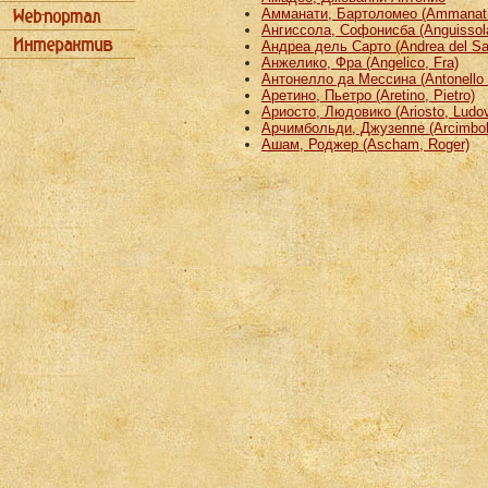
Амманати, Бартоломео (Ammanati
Ангиссола, Софонисба (Anguissola
Андреа дель Сарто (Andrea del Sa
Анжелико, Фра (Angelico, Fra)
Антонелло да Мессина (Antonello 
Аретино, Пьетро (Aretino, Pietro)
Ариосто, Людовико (Ariosto, Ludov
Арчимбольди, Джузеппе (Arcimbold
Ашам, Роджер (Ascham, Roger)