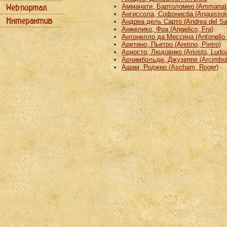
Амманати, Бартоломео (Ammanati
Ангиссола, Софонисба (Anguissola
Андреа дель Сарто (Andrea del Sa
Анжелико, Фра (Angelico, Fra)
Антонелло да Мессина (Antonello 
Аретино, Пьетро (Aretino, Pietro)
Ариосто, Людовико (Ariosto, Ludov
Арчимбольди, Джузеппе (Arcimbold
Ашам, Роджер (Ascham, Roger)