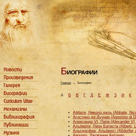
Б
ИОГРАФИИ
Главная
→
Биографии
А
Б
В
Г
Д
Е
Ж
З
И
К
Аббате, Николо дель (Abbate, Nicco
Агостино ди Дуччио (Agostino di D
Александр VI, Папа (Alexander VI
Альберти, Леон Батиста (Alberti, L
Альтдосфер, Альбрехт (Altdorfer, 
Амадео, Джованни Антонио