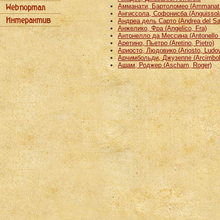
Амманати, Бартоломео (Ammanati
Ангиссола, Софонисба (Anguissola
Андреа дель Сарто (Andrea del Sa
Анжелико, Фра (Angelico, Fra)
Антонелло да Мессина (Antonello 
Аретино, Пьетро (Aretino, Pietro)
Ариосто, Людовико (Ariosto, Ludov
Арчимбольди, Джузеппе (Arcimbold
Ашам, Роджер (Ascham, Roger)