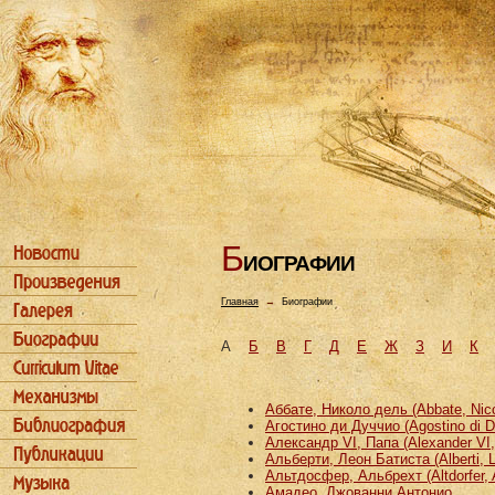
Б
ИОГРАФИИ
Главная
→
Биографии
А
Б
В
Г
Д
Е
Ж
З
И
К
Аббате, Николо дель (Abbate, Nicco
Агостино ди Дуччио (Agostino di D
Александр VI, Папа (Alexander VI
Альберти, Леон Батиста (Alberti, L
Альтдосфер, Альбрехт (Altdorfer, 
Амадео, Джованни Антонио