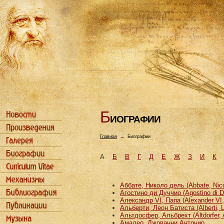
Б
ИОГРАФИИ
Главная
→
Биографии
А
Б
В
Г
Д
Е
Ж
З
И
К
Аббате, Николо дель (Abbate, Nicco
Агостино ди Дуччио (Agostino di D
Александр VI, Папа (Alexander VI
Альберти, Леон Батиста (Alberti, L
Альтдосфер, Альбрехт (Altdorfer, 
Амадео, Джованни Антонио