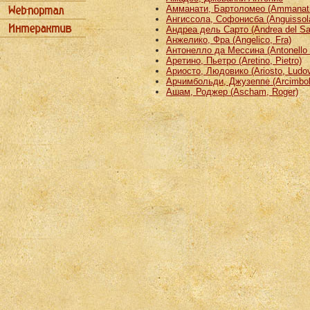
Амманати, Бартоломео (Ammanati
Ангиссола, Софонисба (Anguissola
Андреа дель Сарто (Andrea del Sa
Анжелико, Фра (Angelico, Fra)
Антонелло да Мессина (Antonello 
Аретино, Пьетро (Aretino, Pietro)
Ариосто, Людовико (Ariosto, Ludov
Арчимбольди, Джузеппе (Arcimbold
Ашам, Роджер (Ascham, Roger)