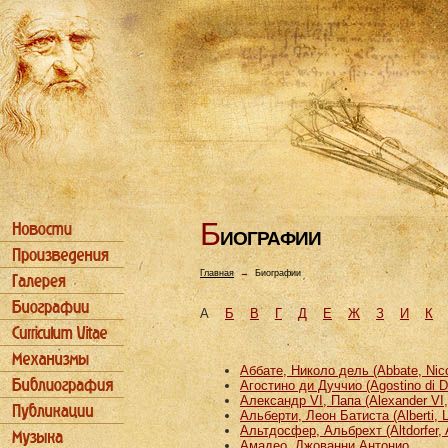
Б
ИОГРАФИИ
Главная
→
Биографии
А
Б
В
Г
Д
Е
Ж
З
И
К
Аббате, Николо дель (Abbate, Nicco
Агостино ди Дуччио (Agostino di D
Александр VI, Папа (Alexander VI
Альберти, Леон Батиста (Alberti, L
Альтдосфер, Альбрехт (Altdorfer, 
Амадео, Джованни Антонио