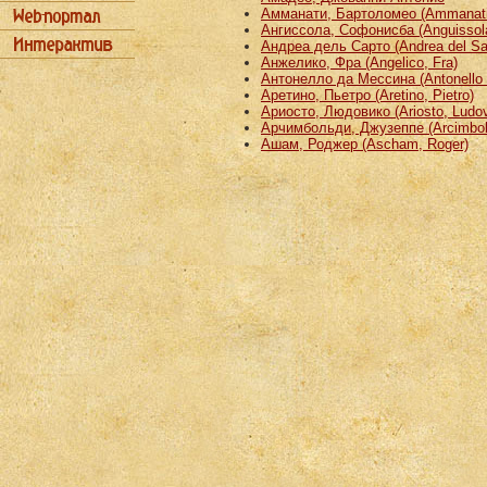
Амманати, Бартоломео (Ammanati
Ангиссола, Софонисба (Anguissola
Андреа дель Сарто (Andrea del Sa
Анжелико, Фра (Angelico, Fra)
Антонелло да Мессина (Antonello 
Аретино, Пьетро (Aretino, Pietro)
Ариосто, Людовико (Ariosto, Ludov
Арчимбольди, Джузеппе (Arcimbold
Ашам, Роджер (Ascham, Roger)