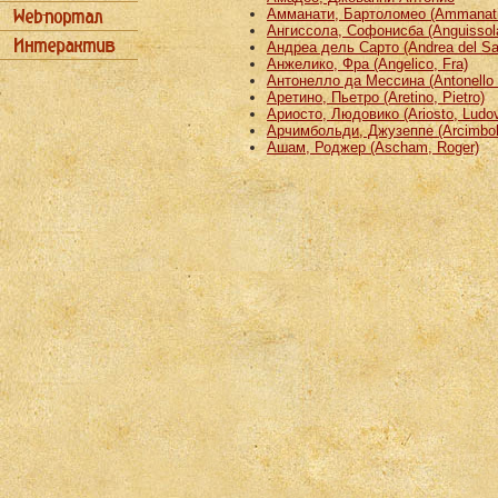
Амманати, Бартоломео (Ammanati
Ангиссола, Софонисба (Anguissola
Андреа дель Сарто (Andrea del Sa
Анжелико, Фра (Angelico, Fra)
Антонелло да Мессина (Antonello 
Аретино, Пьетро (Aretino, Pietro)
Ариосто, Людовико (Ariosto, Ludov
Арчимбольди, Джузеппе (Arcimbold
Ашам, Роджер (Ascham, Roger)