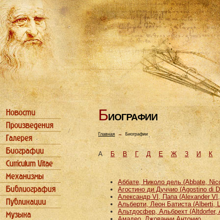
Б
ИОГРАФИИ
Главная
→
Биографии
А
Б
В
Г
Д
Е
Ж
З
И
К
Аббате, Николо дель (Abbate, Nicco
Агостино ди Дуччио (Agostino di D
Александр VI, Папа (Alexander VI
Альберти, Леон Батиста (Alberti, L
Альтдосфер, Альбрехт (Altdorfer, 
Амадео, Джованни Антонио