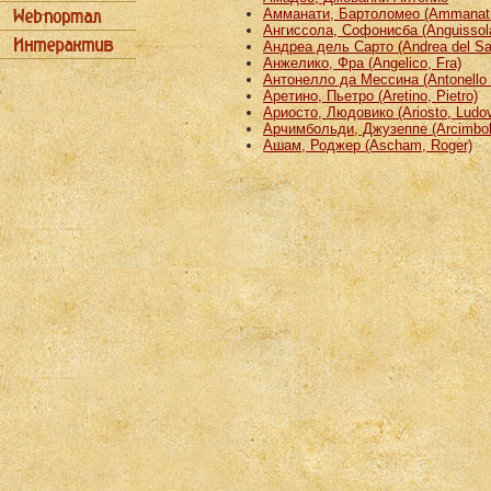
Амманати, Бартоломео (Ammanati
Ангиссола, Софонисба (Anguissola
Андреа дель Сарто (Andrea del Sa
Анжелико, Фра (Angelico, Fra)
Антонелло да Мессина (Antonello 
Аретино, Пьетро (Aretino, Pietro)
Ариосто, Людовико (Ariosto, Ludov
Арчимбольди, Джузеппе (Arcimbold
Ашам, Роджер (Ascham, Roger)