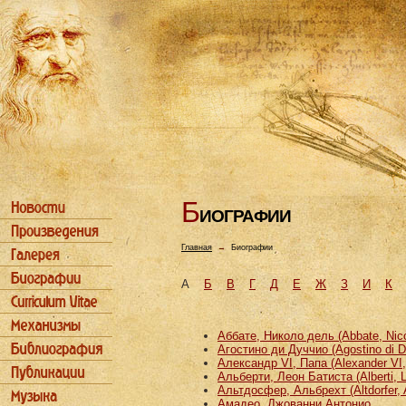
Б
ИОГРАФИИ
Главная
→
Биографии
А
Б
В
Г
Д
Е
Ж
З
И
К
Аббате, Николо дель (Abbate, Nicco
Агостино ди Дуччио (Agostino di D
Александр VI, Папа (Alexander VI
Альберти, Леон Батиста (Alberti, L
Альтдосфер, Альбрехт (Altdorfer, 
Амадео, Джованни Антонио