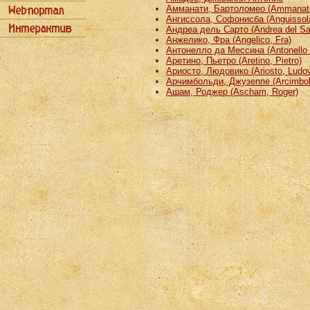
Амманати, Бартоломео (Ammanati
Ангиссола, Софонисба (Anguissola
Андреа дель Сарто (Andrea del Sa
Анжелико, Фра (Angelico, Fra)
Антонелло да Мессина (Antonello 
Аретино, Пьетро (Aretino, Pietro)
Ариосто, Людовико (Ariosto, Ludov
Арчимбольди, Джузеппе (Arcimbold
Ашам, Роджер (Ascham, Roger)