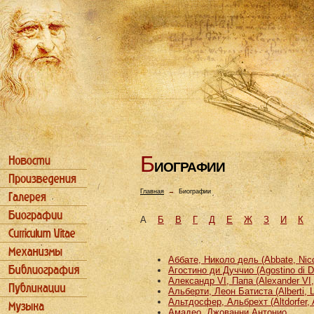
Б
ИОГРАФИИ
Главная
→
Биографии
А
Б
В
Г
Д
Е
Ж
З
И
К
Аббате, Николо дель (Abbate, Nicco
Агостино ди Дуччио (Agostino di D
Александр VI, Папа (Alexander VI
Альберти, Леон Батиста (Alberti, L
Альтдосфер, Альбрехт (Altdorfer, 
Амадео, Джованни Антонио