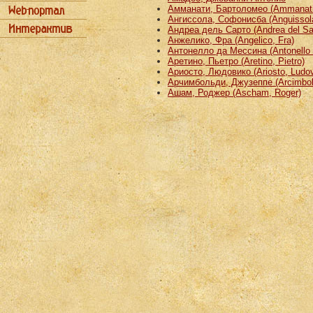
Амманати, Бартоломео (Ammanati
Ангиссола, Софонисба (Anguissola
Андреа дель Сарто (Andrea del Sa
Анжелико, Фра (Angelico, Fra)
Антонелло да Мессина (Antonello 
Аретино, Пьетро (Aretino, Pietro)
Ариосто, Людовико (Ariosto, Ludov
Арчимбольди, Джузеппе (Arcimbold
Ашам, Роджер (Ascham, Roger)