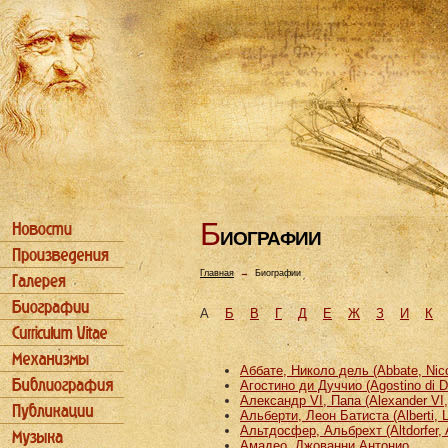
Б
ИОГРАФИИ
Главная
→
Биографии
А
Б
В
Г
Д
Е
Ж
З
И
К
Аббате, Николо дель (Abbate, Nicco
Агостино ди Дуччио (Agostino di D
Александр VI, Папа (Alexander VI
Альберти, Леон Батиста (Alberti, L
Альтдосфер, Альбрехт (Altdorfer, 
Амадео, Джованни Антонио