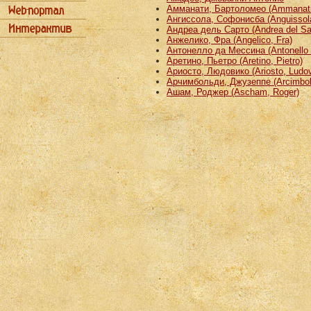
Амманати, Бартоломео (Ammanati
Ангиссола, Софонисба (Anguissola
Андреа дель Сарто (Andrea del Sa
Анжелико, Фра (Angelico, Fra)
Антонелло да Мессина (Antonello 
Аретино, Пьетро (Aretino, Pietro)
Ариосто, Людовико (Ariosto, Ludov
Арчимбольди, Джузеппе (Arcimbold
Ашам, Роджер (Ascham, Roger)