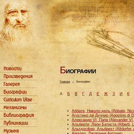
Б
ИОГРАФИИ
Главная
→
Биографии
А
Б
В
Г
Д
Е
Ж
З
И
К
Аббате, Николо дель (Abbate, Nicco
Агостино ди Дуччио (Agostino di D
Александр VI, Папа (Alexander VI
Альберти, Леон Батиста (Alberti, L
Альтдосфер, Альбрехт (Altdorfer, 
Амадео, Джованни Антонио