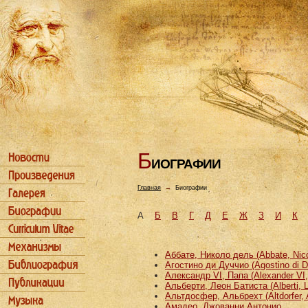
Б
ИОГРАФИИ
Главная
→
Биографии
А
Б
В
Г
Д
Е
Ж
З
И
К
Аббате, Николо дель (Abbate, Nicco
Агостино ди Дуччио (Agostino di D
Александр VI, Папа (Alexander VI
Альберти, Леон Батиста (Alberti, L
Альтдосфер, Альбрехт (Altdorfer, 
Амадео, Джованни Антонио