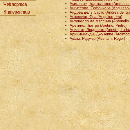
Амманати, Бартоломео (Ammanati
Ангиссола, Софонисба (Anguissola
Андреа дель Сарто (Andrea del Sa
Анжелико, Фра (Angelico, Fra)
Антонелло да Мессина (Antonello 
Аретино, Пьетро (Aretino, Pietro)
Ариосто, Людовико (Ariosto, Ludov
Арчимбольди, Джузеппе (Arcimbold
Ашам, Роджер (Ascham, Roger)