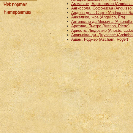
Амманати, Бартоломео (Ammanati
Ангиссола, Софонисба (Anguissola
Андреа дель Сарто (Andrea del Sa
Анжелико, Фра (Angelico, Fra)
Антонелло да Мессина (Antonello 
Аретино, Пьетро (Aretino, Pietro)
Ариосто, Людовико (Ariosto, Ludov
Арчимбольди, Джузеппе (Arcimbold
Ашам, Роджер (Ascham, Roger)