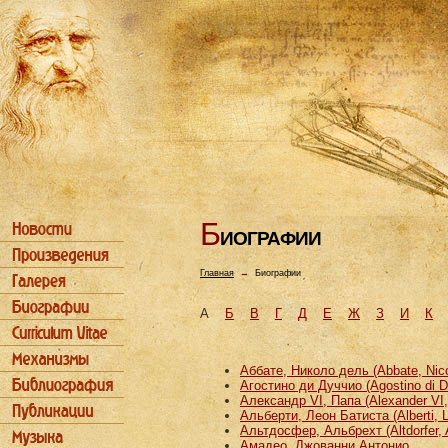
Б
ИОГРАФИИ
Главная
→
Биографии
А
Б
В
Г
Д
Е
Ж
З
И
К
Аббате, Николо дель (Abbate, Nicco
Агостино ди Дуччио (Agostino di D
Александр VI, Папа (Alexander VI
Альберти, Леон Батиста (Alberti, L
Альтдосфер, Альбрехт (Altdorfer, 
Амадео, Джованни Антонио