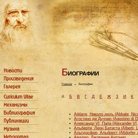
Б
ИОГРАФИИ
Главная
→
Биографии
А
Б
В
Г
Д
Е
Ж
З
И
К
Аббате, Николо дель (Abbate, Nicco
Агостино ди Дуччио (Agostino di D
Александр VI, Папа (Alexander VI
Альберти, Леон Батиста (Alberti, L
Альтдосфер, Альбрехт (Altdorfer, 
Амадео, Джованни Антонио