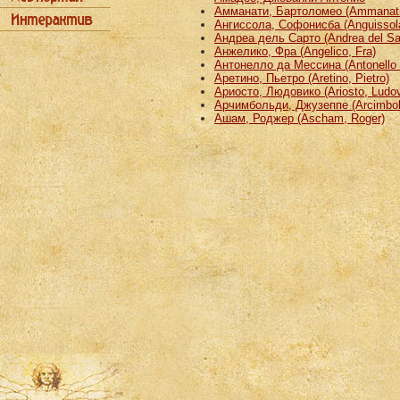
Амманати, Бартоломео (Ammanati
Ангиссола, Софонисба (Anguissola
Андреа дель Сарто (Andrea del Sa
Анжелико, Фра (Angelico, Fra)
Антонелло да Мессина (Antonello 
Аретино, Пьетро (Aretino, Pietro)
Ариосто, Людовико (Ariosto, Ludov
Арчимбольди, Джузеппе (Arcimbold
Ашам, Роджер (Ascham, Roger)