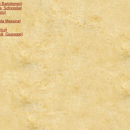
 Bartolomeo)
, Sofonisba)
rto)
da Messina)
ico)
i, Giuseppe)