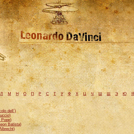
Л
М
H
О
П
Р
С
Т
У
Ф
Х
Ц
Ч
Ш
Щ
Э
Ю
Я
lo dell`)
uccio)
, Pope)
eon Batista)
Albrecht)