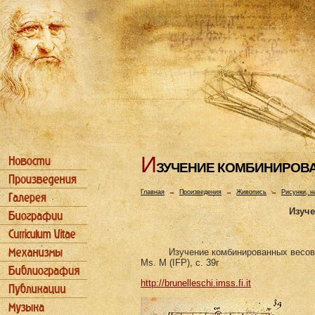
И
ЗУЧЕHИЕ КОМБИHИРОВ
Главная
→
Произведения
→
Живопись
→
Рисунки, н
Изуч
Изучение комбинированных весов
Ms. M (IFP), c. 39r
http://brunelleschi.imss.fi.it