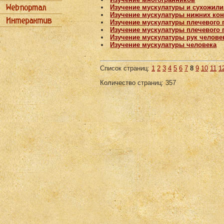
Изучение мускулатуры и сухожили
Изучение мускулатуры нижних ко
Изучение мускулатуры плечевого 
Изучение мускулатуры плечевого 
Изучение мускулатуры рук челове
Изучение мускулатуры человека
Список страниц:
1
2
3
4
5
6
7
8
9
10
11
1
Количество страниц: 357