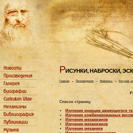
Р
ИСУHКИ, HАБРОСКИ, ЭС
Главная
→
Произведения
→
Живопись
→
Рисунки, н
Р
Список страниц:
Изучение инерции движущегося те
Изучение комбинированных весо
Изучение механизмов
Изучение механизмов
Изучение механики
Изучение многогранников