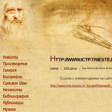
H
TTP://WWW.ICTP.TRIEST
Главная
→
WEB-портал
→
http://www.ictp.trieste.it/~lu
Ссылки с комментариями на сайт
http://www.ictp.trieste.it/~lucatell/leonardo