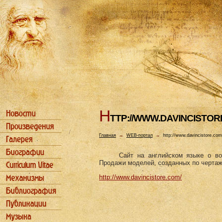
H
TTP://WWW.DAVINCISTOR
Главная
→
WEB-портал
→
http://www.davincistore.com
Сайт на английском языке о в
Продажи моделей, созданных по чертаж
http://www.davincistore.com/