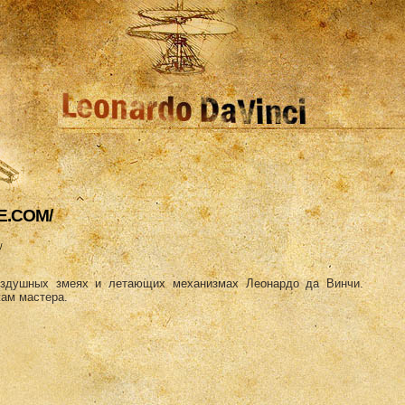
E.COM/
/
оздушных змеях и летающих механизмах Леонардо да Винчи.
ам мастера.