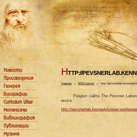
H
TTP://PEVSNERLAB.KEN
Главная
→
WEB-портал
→
http://pevsnerlab.kennedykri
Раздел сайта The Pevsner Labor
мозга.
http://pevsnerlab.kennedykrieger.org/leona