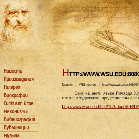
H
TTP://WWW.WSU.EDU:808
Главная
→
WEB-портал
→
http://www.wsu.edu:8080
Сайт на англ. языке Ричарда Х
статья о художнике; представлены две 
http://www.wsu.edu:8080/%7Edee/REN/D