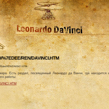
0/%7EDEE/REN/DAVINCI.HTM
/%7Edee/REN/DAVINCI.HTM
укера. Есть раздел, посвященный Леонардо да Винчи, где находится
его работы.
AVINCI.HTM