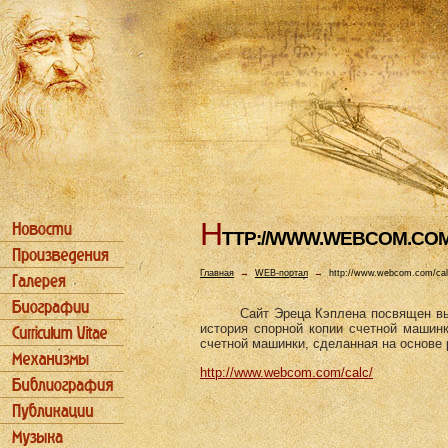
H
TTP://WWW.WEBCOM.COM
Главная
→
WEB-портал
→
http://www.webcom.com/cal
Сайт Эреца Кэплена посвящен в
история спорной копии счетной машин
счетной машинки, сделанная на основе 
http://www.webcom.com/calc/