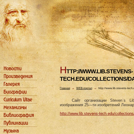
H
TTP://WWW.LIB.STEVENS-
TECH.EDU/COLLECTIONS/DA
Главная
→
WEB-портал
→
http://www.lib.stevens-tech.
Cайт организации Steven`s Li
изображения 25—ти изобретений Леонар
http://www.lib.stevens-tech.edu/collections