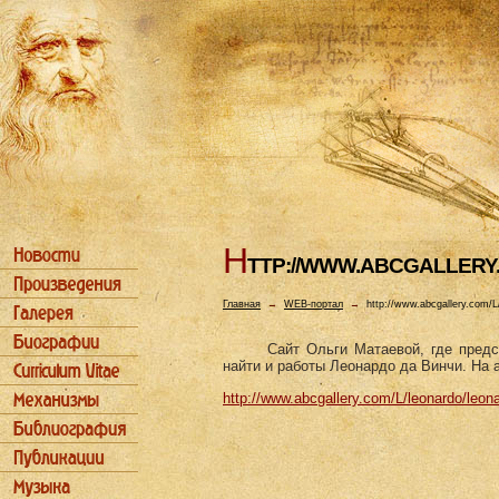
H
TTP://WWW.ABCGALLERY
Главная
→
WEB-портал
→
http://www.abcgallery.com/L
Сайт Ольги Матаевой, где пред
найти и работы Леонардо да Винчи. На а
http://www.abcgallery.com/L/leonardo/leon