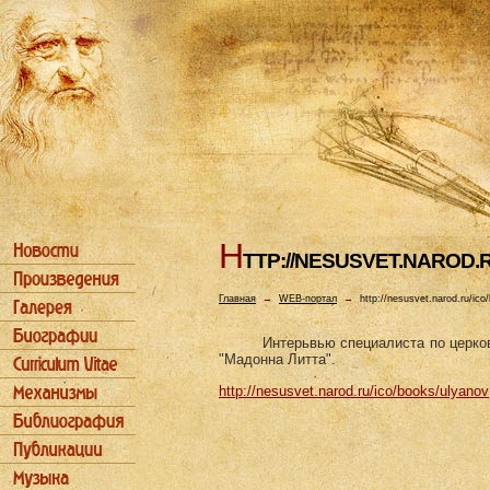
H
TTP://NESUSVET.NAROD.
Главная
→
WEB-портал
→
http://nesusvet.narod.ru/ico
Интерьвью специалиста по церков
"Мадонна Литта".
http://nesusvet.narod.ru/ico/books/ulyanov