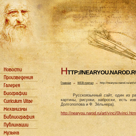
H
TTP://NEARYOU.NAROD.RU
Главная
→
WEB-портал
→
http://nearyou.narod.ru/art/vi
Русскоязычный сайт, один из р
картины, рисунки, наброски, есть из
Долгополова и Ф. Зёльнера).
http://nearyou.narod.ru/art/vinci/0lvinci.htm