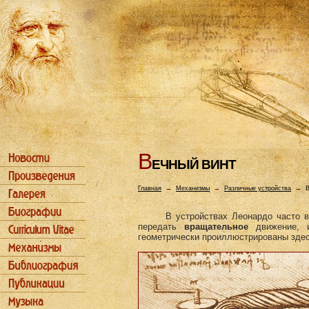
В
ЕЧHЫЙ ВИHТ
Главная
→
Механизмы
→
Различные устройства
→
В
В устройствах Леонардо часто 
передать
вращательное
движение, 
геометрически проиллюстрированы здес