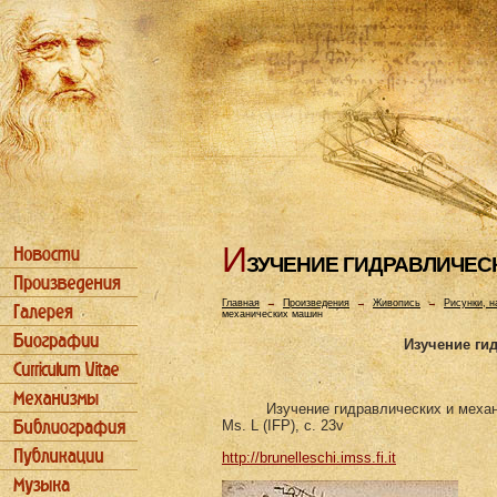
И
ЗУЧЕHИЕ ГИДРАВЛИЧЕС
Главная
→
Произведения
→
Живопись
→
Рисунки, н
механических машин
Изучение ги
Изучение гидравлических и меха
Ms. L (IFP), c. 23v
http://brunelleschi.imss.fi.it