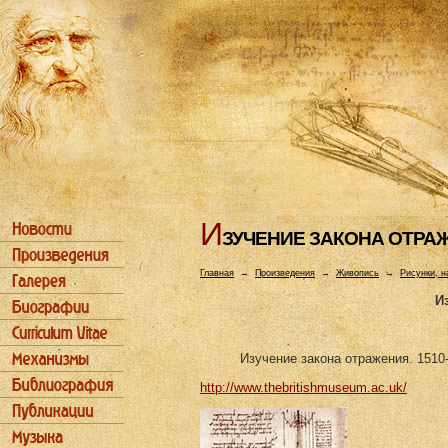
И
ЗУЧЕHИЕ ЗАКОHА ОТРА
Главная
→
Произведения
→
Живопись
→
Рисунки, н
И
Изучение закона отражения. 1510
http://www.thebritishmuseum.ac.uk/