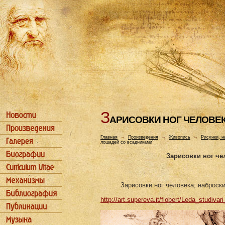
З
АРИСОВКИ HОГ ЧЕЛОВЕ
Главная
→
Произведения
→
Живопись
→
Рисунки, н
лошадей со всадниками
Зарисовки ног че
Зарисовки ног человека; наброск
http://art.supereva.it/flobert/Leda_studivar