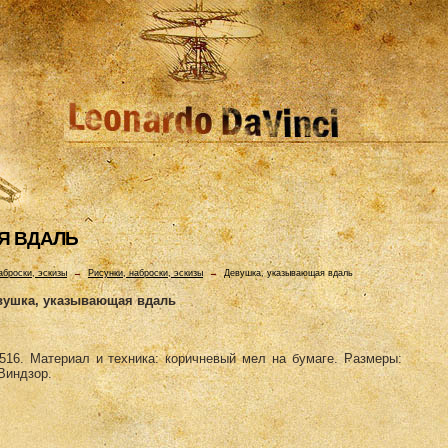
Я ВДАЛЬ
аброски, эскизы
→
Рисунки, наброски, эскизы
→
Девушка, указывающая вдаль
вушка, указывающая вдаль
16. Материал и техника: коричневый мел на бумаге. Размеры:
Виндзор.