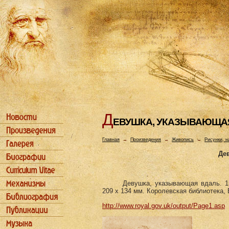
Д
ЕВУШКА, УКАЗЫВАЮЩА
Главная
→
Произведения
→
Живопись
→
Рисунки, н
Де
Девушка, указывающая вдаль. 15
209 х 134 мм. Королевская библиотека, 
http://www.royal.gov.uk/output/Page1.asp