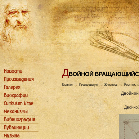
Д
ВОЙHОЙ ВРАЩАЮЩИЙС
Главная
→
Произведения
→
Живопись
→
Рисунки, н
Двойной
Двойно