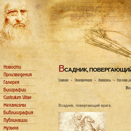
В
САДHИК, ПОВЕРГАЮЩИЙ
Главная
→
Произведения
→
Живопись
→
Рисунки, н
Вс
Всадник, повергающий врага.