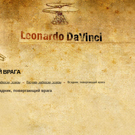
 ВРАГА
аброски, эскизы
→
Рисунки, наброски, эскизы
→
Всадник, повергающий врага
адник, повергающий врага