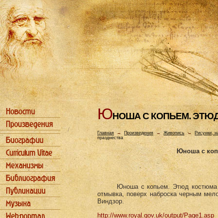
Ю
HОША С КОПЬЕМ. ЭТЮ
Главная
→
Произведения
→
Живопись
→
Рисунки, н
празднества
Юноша с коп
Юноша с копьем. Этюд костюма д
отмывка, поверх наброска черным мело
Виндзор.
http://www.royal.gov.uk/output/Page1.asp