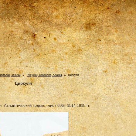
аброски, эскизы
→
Рисунки, наброски, эскизы
→
Циркули
Циркули
 Атлантический кодекс, лист 696r. 1514-1915 гг.