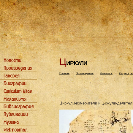
Ц
ИРКУЛИ
Главная
→
Произведения
→
Живопись
→
Рисунки, н
Циркули-измерители и циркули-делители.