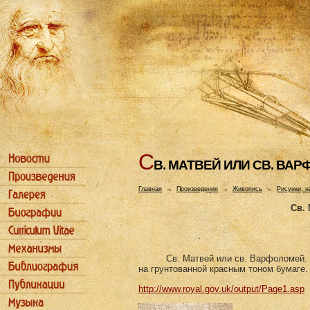
С
В. МАТВЕЙ ИЛИ СВ. ВА
Главная
→
Произведения
→
Живопись
→
Рисунки, н
Св.
Св. Матвей или св. Варфоломей. 
на грунтованной красным тоном бумаге.
http://www.royal.gov.uk/output/Page1.asp