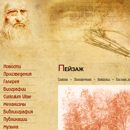
П
ЕЙЗАЖ
Главная
→
Произведения
→
Живопись
→
Рисунки, н