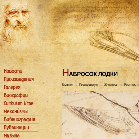
Н
АБРОСОК ЛОДКИ
Главная
→
Произведения
→
Живопись
→
Рисунки, н