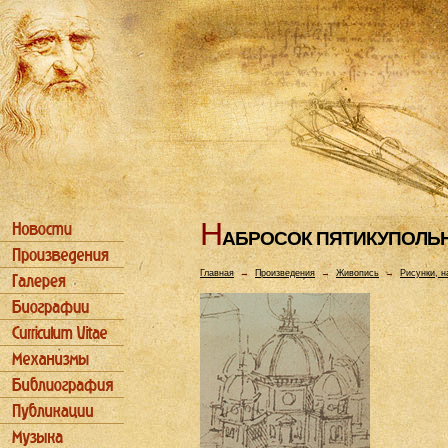
Н
АБРОСОК ПЯТИКУПОЛЬ
Главная
→
Произведения
→
Живопись
→
Рисунки, н