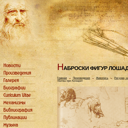
Н
АБРОСКИ ФИГУР ЛОШАД
Главная
→
Произведения
→
Живопись
→
Рисунки, н
«Битва при Ангиари»