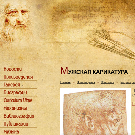
М
УЖСКАЯ КАРИКАТУРА
Главная
→
Произведения
→
Живопись
→
Рисунки, н
1
б
h