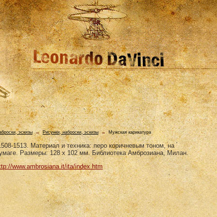
аброски, эскизы
→
Рисунки, наброски, эскизы
→
Мужская карикатура
508-1513. Материал и техника: перо коричневым тоном, на
умаге. Размеры: 128 х 102 мм. Библиотека Амброзиана, Милан.
ttp://www.ambrosiana.it/ita/index.htm