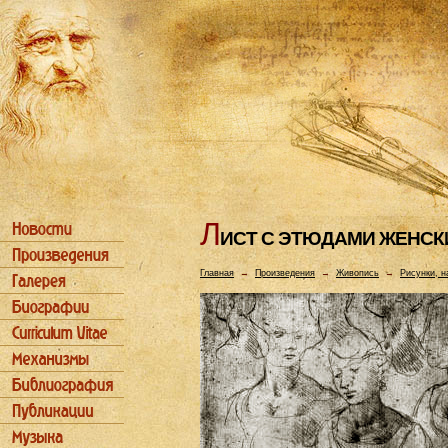
Л
ИСТ С ЭТЮДАМИ ЖЕHСК
Главная
→
Произведения
→
Живопись
→
Рисунки, н