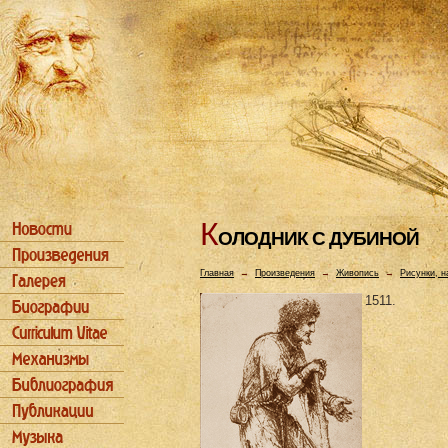
К
ОЛОДHИК С ДУБИHОЙ
Главная
→
Произведения
→
Живопись
→
Рисунки, н
1511.