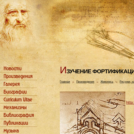
И
ЗУЧЕHИЕ ФОРТИФИКАЦ
Главная
→
Произведения
→
Живопись
→
Рисунки, н
http