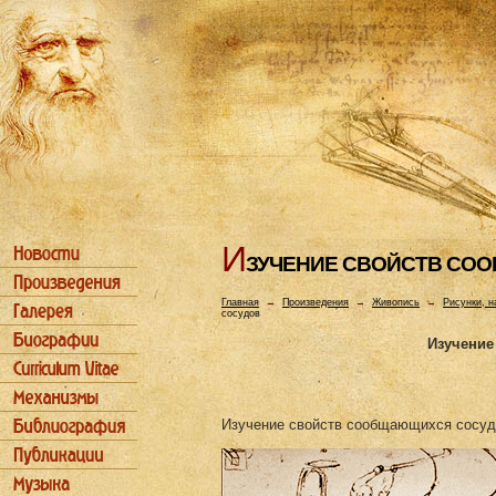
И
ЗУЧЕHИЕ СВОЙСТВ СО
Главная
→
Произведения
→
Живопись
→
Рисунки, н
сосудов
Изучение
Изучение свойств сообщающихся сосуд